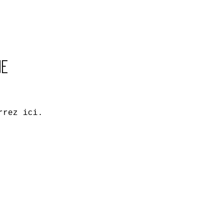
ue
rrez ici.